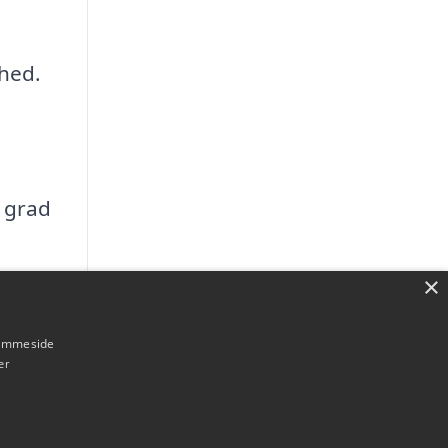
ghed.
t grad
×
hjemmeside
er
nger