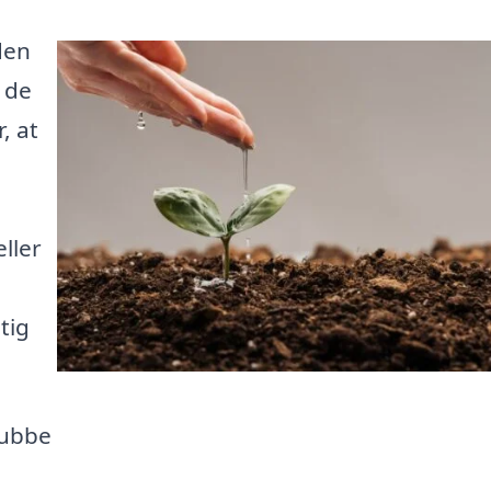
den
 de
, at
ller
tig
kubbe