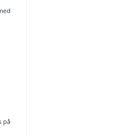
 med
s på