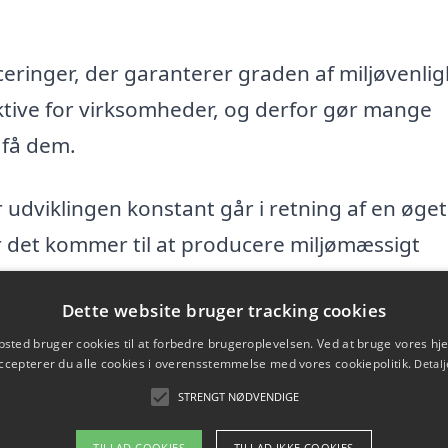
eringer, der garanterer graden af miljøvenli
aktive for virksomheder, og derfor gør mange
 få dem.
or udviklingen konstant går i retning af en øge
 det kommer til at producere miljømæssigt
Dette website bruger tracking cookies
ved så vidt muligt at vælge de miljøvenlige
sted bruger cookies til at forbedre brugeroplevelsen. Ved at bruge vores 
ccepterer du alle cookies i overensstemmelse med vores cookiepolitik.
Detalj
em, des flere bliver der produceret. Sådan hæ
STRENGT NØDVENDIGE
TILLAD COOKIES
TILLAD IKKE COOKIES