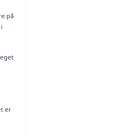
re på
i
meget
t er