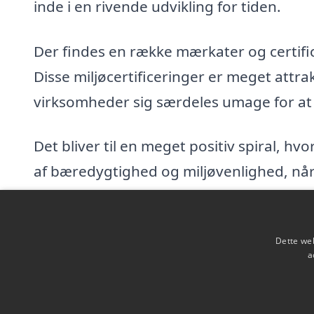
inde i en rivende udvikling for tiden.
Der findes en række mærkater og certific
Disse miljøcertificeringer er meget attr
virksomheder sig særdeles umage for at
Det bliver til en meget positiv spiral, hv
af bæredygtighed og miljøvenlighed, når
forsvarligt.
Vær med til at støtte den gode udvikling 
Dette web
a
produkter. Jo flere kunder der vælger d
det sammen.