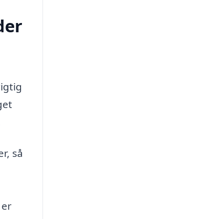
der
igtig
get
.
r, så
 er