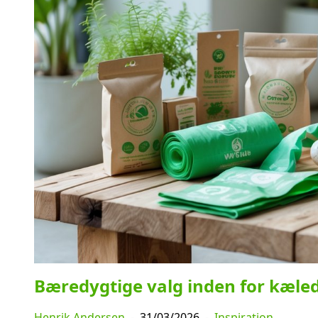
Bæredygtige valg inden for kæle
Henrik Andersen
-
31/03/2026
-
Inspiration