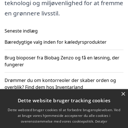
teknologi og miljøvenlighed for at fremme
en grønnere livsstil.
Seneste indlæg
Bæredygtige valg inden for kæledyrsprodukter
Brug bioposer fra Biobag Zenzo og få en løsning, der
fungerer
Drømmer du om kontorreoler der skaber orden og
overblik? Find dem hos Inventarland
×
Dette website bruger tracking cookies
Hvordan stjernetegn datoer og miljø påvirker dine
produktvalg
Dette websted bruger cookies til at forbedre brugeroplevelsen. Ved
at bruge vores hjemmeside accepterer du alle cookies i
overensstemmelse med vores cookiepolitik.
Detaljer
Bæredygtige gadgets til en grønnere hverdag