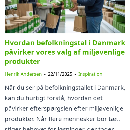
Hvordan befolkningstal i Danmark
påvirker vores valg af miljøvenlige
produkter
Henrik Andersen
-
22/11/2025
-
Inspiration
Når du ser på befolkningstallet i Danmark,
kan du hurtigt forstå, hvordan det
påvirker efterspørgslen efter miljøvenlige
produkter. Når flere mennesker bor tæt,
stiger behovet for løsninger, der tager