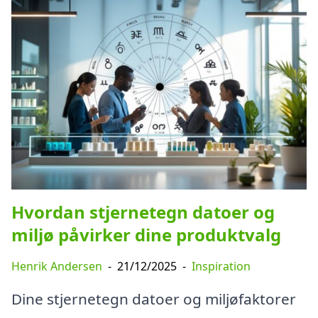
Hvordan stjernetegn datoer og
miljø påvirker dine produktvalg
Henrik Andersen
-
21/12/2025
-
Inspiration
Dine stjernetegn datoer og miljøfaktorer