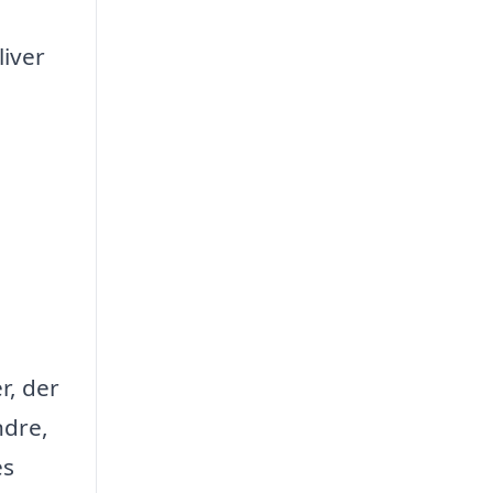
liver
r, der
ndre,
es