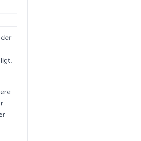
 der
igt,
sere
er
er