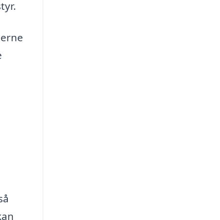
tyr.
derne
e
så
kan