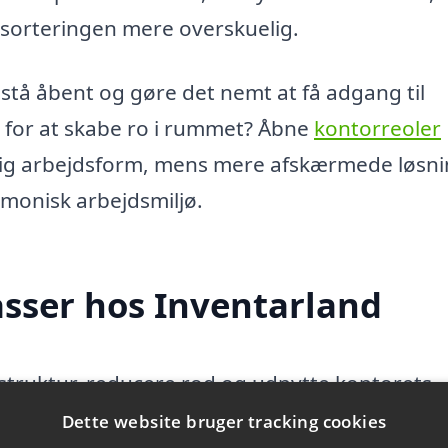
 sorteringen mere overskuelig.
stå åbent og gøre det nemt at få adgang til
et for at skabe ro i rummet? Åbne
kontorreoler
tig arbejdsform, mens mere afskærmede løsn
monisk arbejdsmiljø.
asser hos Inventarland
struktur, reducere rod og udnytte kontorets
es og genbruges i takt med, at kontoret udvikl
Dette website bruger tracking cookies