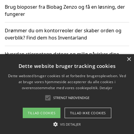
Brug bioposer fra Biobag Zenzo og få en løsning, der
fungerer
Drømmer du om kontorreoler der skaber orden og
overblik? Find dem hos Inventarland
Hvordan stjernetegn datoer og miljø påvirker dine
×
produktvalg
Dette website bruger tracking cookies
Dette websted bruger cookies til at forbedre brugeroplevelsen. Ved
Bæredygtige gadgets til en grønnere hverdag
at bruge vores hjemmeside accepterer du alle cookies i
overensstemmelse med vores cookiepolitik.
Detaljer
STRENGT NØDVENDIGE
Copyright 2026 - Pilanto Aps
TILLAD COOKIES
TILLAD IKKE COOKIES
Om / kontakt
Blog
Betingelser
VIS DETALJER