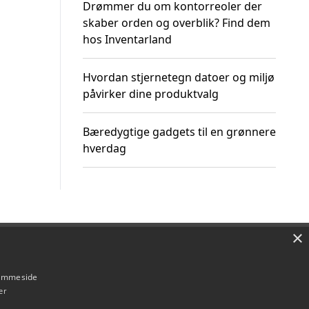
Drømmer du om kontorreoler der
skaber orden og overblik? Find dem
hos Inventarland
Hvordan stjernetegn datoer og miljø
påvirker dine produktvalg
Bæredygtige gadgets til en grønnere
hverdag
×
Om / kontakt
Blog
Betingelser
hjemmeside
er