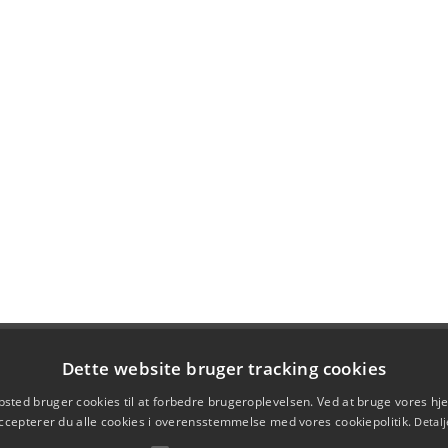
Dette website bruger tracking cookies
sted bruger cookies til at forbedre brugeroplevelsen. Ved at bruge vores 
ccepterer du alle cookies i overensstemmelse med vores cookiepolitik.
Detalj