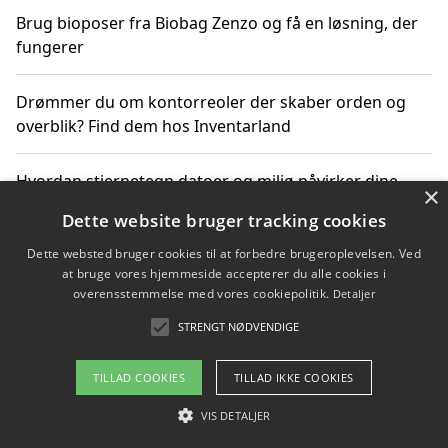
Brug bioposer fra Biobag Zenzo og få en løsning, der
fungerer
Drømmer du om kontorreoler der skaber orden og
overblik? Find dem hos Inventarland
Hvordan stjernetegn datoer og miljø påvirker dine
×
produktvalg
Dette website bruger tracking cookies
Dette websted bruger cookies til at forbedre brugeroplevelsen. Ved
Bæredygtige gadgets til en grønnere hverdag
at bruge vores hjemmeside accepterer du alle cookies i
overensstemmelse med vores cookiepolitik.
Detaljer
STRENGT NØDVENDIGE
Copyright 2026 - Pilanto Aps
TILLAD COOKIES
TILLAD IKKE COOKIES
Om / kontakt
Blog
Betingelser
VIS DETALJER