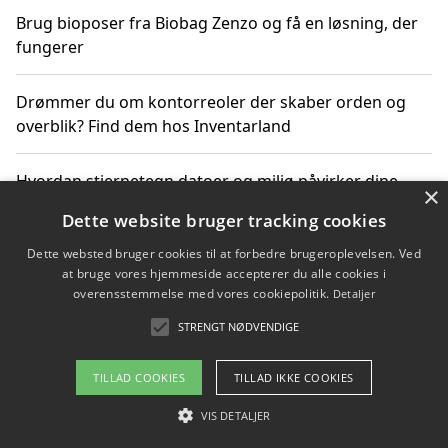
Brug bioposer fra Biobag Zenzo og få en løsning, der
fungerer
Drømmer du om kontorreoler der skaber orden og
overblik? Find dem hos Inventarland
Hvordan stjernetegn datoer og miljø påvirker dine
×
produktvalg
Dette website bruger tracking cookies
Dette websted bruger cookies til at forbedre brugeroplevelsen. Ved
Bæredygtige gadgets til en grønnere hverdag
at bruge vores hjemmeside accepterer du alle cookies i
overensstemmelse med vores cookiepolitik.
Detaljer
STRENGT NØDVENDIGE
Copyright 2026 - Pilanto Aps
TILLAD COOKIES
TILLAD IKKE COOKIES
Om / kontakt
Blog
Betingelser
VIS DETALJER