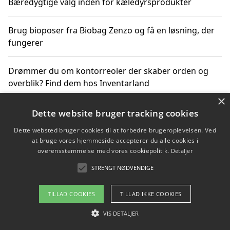
Bæredygtige valg inden for kæledyrsprodukter
Brug bioposer fra Biobag Zenzo og få en løsning, der
fungerer
Drømmer du om kontorreoler der skaber orden og
overblik? Find dem hos Inventarland
×
Hvordan stjernetegn datoer og miljø påvirker dine
Dette website bruger tracking cookies
produktvalg
Dette websted bruger cookies til at forbedre brugeroplevelsen. Ved
at bruge vores hjemmeside accepterer du alle cookies i
Bæredygtige gadgets til en grønnere hverdag
overensstemmelse med vores cookiepolitik.
Detaljer
STRENGT NØDVENDIGE
TILLAD COOKIES
TILLAD IKKE COOKIES
Copyright 2026 - Pilanto Aps
Om / kontakt
VIS DETALJER
Blog
Betingelser