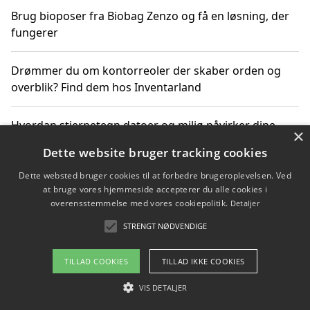
Brug bioposer fra Biobag Zenzo og få en løsning, der
fungerer
Drømmer du om kontorreoler der skaber orden og
overblik? Find dem hos Inventarland
Hvordan stjernetegn datoer og miljø påvirker dine
×
produktvalg
Dette website bruger tracking cookies
Dette websted bruger cookies til at forbedre brugeroplevelsen. Ved
Bæredygtige gadgets til en grønnere hverdag
at bruge vores hjemmeside accepterer du alle cookies i
overensstemmelse med vores cookiepolitik.
Detaljer
STRENGT NØDVENDIGE
Copyright 2026 - Pilanto Aps
TILLAD COOKIES
TILLAD IKKE COOKIES
Om / kontakt
Blog
Betingelser
VIS DETALJER