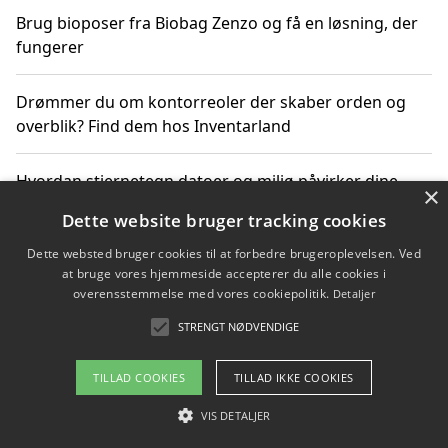
Brug bioposer fra Biobag Zenzo og få en løsning, der
fungerer
Drømmer du om kontorreoler der skaber orden og
overblik? Find dem hos Inventarland
Hvordan stjernetegn datoer og miljø påvirker dine
×
produktvalg
Dette website bruger tracking cookies
Dette websted bruger cookies til at forbedre brugeroplevelsen. Ved
Bæredygtige gadgets til en grønnere hverdag
at bruge vores hjemmeside accepterer du alle cookies i
overensstemmelse med vores cookiepolitik.
Detaljer
STRENGT NØDVENDIGE
Copyright 2026 - Pilanto Aps
TILLAD COOKIES
TILLAD IKKE COOKIES
Om / kontakt
Blog
Betingelser
VIS DETALJER