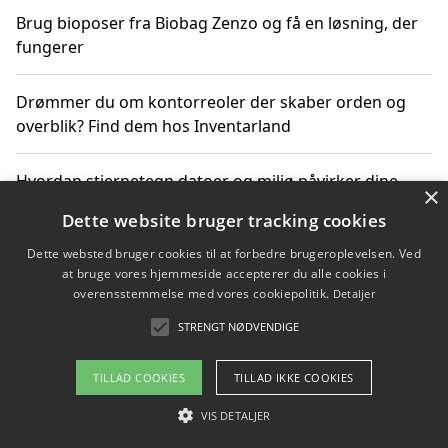
Brug bioposer fra Biobag Zenzo og få en løsning, der
fungerer
Drømmer du om kontorreoler der skaber orden og
overblik? Find dem hos Inventarland
Hvordan stjernetegn datoer og miljø påvirker dine
×
produktvalg
Dette website bruger tracking cookies
Dette websted bruger cookies til at forbedre brugeroplevelsen. Ved
Bæredygtige gadgets til en grønnere hverdag
at bruge vores hjemmeside accepterer du alle cookies i
overensstemmelse med vores cookiepolitik.
Detaljer
STRENGT NØDVENDIGE
Copyright 2026 - Pilanto Aps
TILLAD COOKIES
TILLAD IKKE COOKIES
Om / kontakt
Blog
Betingelser
VIS DETALJER