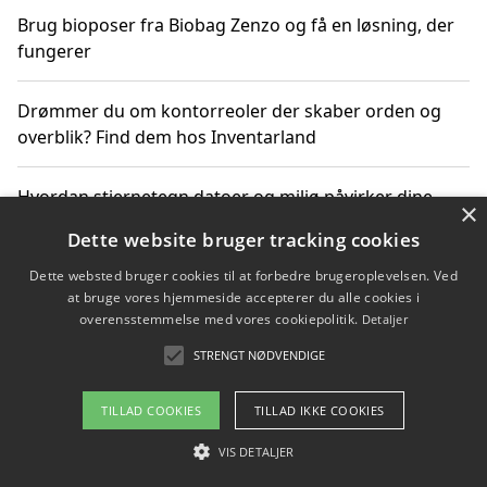
Brug bioposer fra Biobag Zenzo og få en løsning, der
fungerer
Drømmer du om kontorreoler der skaber orden og
overblik? Find dem hos Inventarland
Hvordan stjernetegn datoer og miljø påvirker dine
×
produktvalg
Dette website bruger tracking cookies
Dette websted bruger cookies til at forbedre brugeroplevelsen. Ved
Bæredygtige gadgets til en grønnere hverdag
at bruge vores hjemmeside accepterer du alle cookies i
overensstemmelse med vores cookiepolitik.
Detaljer
STRENGT NØDVENDIGE
Copyright 2026 - Pilanto Aps
TILLAD COOKIES
TILLAD IKKE COOKIES
Om / kontakt
Blog
Betingelser
VIS DETALJER