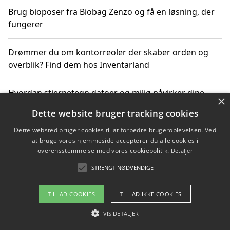
Brug bioposer fra Biobag Zenzo og få en løsning, der
fungerer
Drømmer du om kontorreoler der skaber orden og
overblik? Find dem hos Inventarland
Hvordan stjernetegn datoer og miljø påvirker dine
×
produktvalg
Dette website bruger tracking cookies
Dette websted bruger cookies til at forbedre brugeroplevelsen. Ved
Bæredygtige gadgets til en grønnere hverdag
at bruge vores hjemmeside accepterer du alle cookies i
overensstemmelse med vores cookiepolitik.
Detaljer
STRENGT NØDVENDIGE
Copyright 2026 - Pilanto Aps
TILLAD COOKIES
TILLAD IKKE COOKIES
Om / kontakt
Blog
Betingelser
VIS DETALJER