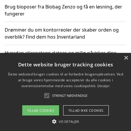
Brug bioposer fra Biobag Zenzo og få en løsning, der
fungerer
Drømmer du om kontorreoler der skaber orden og
overblik? Find dem hos Inventarland
Hvordan stjernetegn datoer og miljø påvirker dine
×
produktvalg
Dette website bruger tracking cookies
Dette websted bruger cookies til at forbedre brugeroplevelsen. Ved
Bæredygtige gadgets til en grønnere hverdag
at bruge vores hjemmeside accepterer du alle cookies i
overensstemmelse med vores cookiepolitik.
Detaljer
STRENGT NØDVENDIGE
Copyright 2026 - Pilanto Aps
TILLAD COOKIES
TILLAD IKKE COOKIES
Om / kontakt
Blog
Betingelser
VIS DETALJER