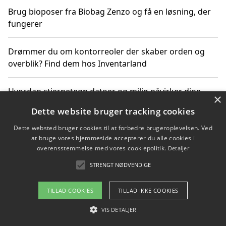
Brug bioposer fra Biobag Zenzo og få en løsning, der
fungerer
Drømmer du om kontorreoler der skaber orden og
overblik? Find dem hos Inventarland
Hvordan stjernetegn datoer og miljø påvirker dine
×
produktvalg
Dette website bruger tracking cookies
Dette websted bruger cookies til at forbedre brugeroplevelsen. Ved
Bæredygtige gadgets til en grønnere hverdag
at bruge vores hjemmeside accepterer du alle cookies i
overensstemmelse med vores cookiepolitik.
Detaljer
STRENGT NØDVENDIGE
Copyright 2026 - Pilanto Aps
TILLAD COOKIES
TILLAD IKKE COOKIES
Om / kontakt
Blog
Betingelser
VIS DETALJER