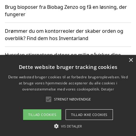
Brug bioposer fra Biobag Zenzo og få en løsning, der
fungerer
Drømmer du om kontorreoler der skaber orden og
overblik? Find dem hos Inventarland
Hvordan stjernetegn datoer og miljø påvirker dine
×
produktvalg
Dette website bruger tracking cookies
Dette websted bruger cookies til at forbedre brugeroplevelsen. Ved
Bæredygtige gadgets til en grønnere hverdag
at bruge vores hjemmeside accepterer du alle cookies i
overensstemmelse med vores cookiepolitik.
Detaljer
STRENGT NØDVENDIGE
Copyright 2026 - Pilanto Aps
TILLAD COOKIES
TILLAD IKKE COOKIES
Om / kontakt
Blog
Betingelser
VIS DETALJER