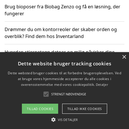
Brug bioposer fra Biobag Zenzo og få en løsning, der
fungerer
Drømmer du om kontorreoler der skaber orden og
overblik? Find dem hos Inventarland
Hvordan stjernetegn datoer og miljø påvirker dine
×
produktvalg
Dette website bruger tracking cookies
Dette websted bruger cookies til at forbedre brugeroplevelsen. Ved
Bæredygtige gadgets til en grønnere hverdag
at bruge vores hjemmeside accepterer du alle cookies i
overensstemmelse med vores cookiepolitik.
Detaljer
STRENGT NØDVENDIGE
Copyright 2026 - Pilanto Aps
TILLAD COOKIES
TILLAD IKKE COOKIES
Om / kontakt
Blog
Betingelser
VIS DETALJER