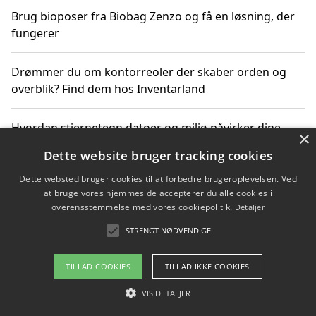
Brug bioposer fra Biobag Zenzo og få en løsning, der
fungerer
Drømmer du om kontorreoler der skaber orden og
overblik? Find dem hos Inventarland
Hvordan stjernetegn datoer og miljø påvirker dine
×
produktvalg
Dette website bruger tracking cookies
Dette websted bruger cookies til at forbedre brugeroplevelsen. Ved
Bæredygtige gadgets til en grønnere hverdag
at bruge vores hjemmeside accepterer du alle cookies i
overensstemmelse med vores cookiepolitik.
Detaljer
STRENGT NØDVENDIGE
Copyright 2026 - Pilanto Aps
TILLAD COOKIES
TILLAD IKKE COOKIES
Om / kontakt
Blog
Betingelser
VIS DETALJER