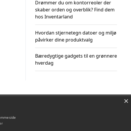
Drømmer du om kontorreoler der
skaber orden og overblik? Find dem
hos Inventarland
Hvordan stjernetegn datoer og miljø
påvirker dine produktvalg
Bæredygtige gadgets til en grønnere
hverdag
×
Om / kontakt
Blog
Betingelser
hjemmeside
er