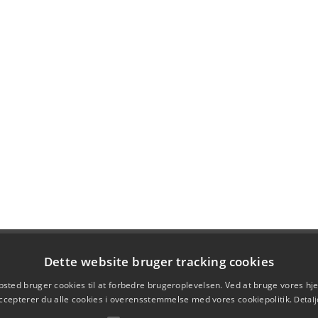
Dette website bruger tracking cookies
sted bruger cookies til at forbedre brugeroplevelsen. Ved at bruge vores 
ccepterer du alle cookies i overensstemmelse med vores cookiepolitik.
Detalj