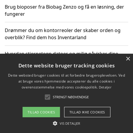
Brug bioposer fra Biobag Zenzo og få en løsning, der
fungerer
Drømmer du om kontorreoler der skaber orden og
overblik? Find dem hos Inventarland
Hvordan stjernetegn datoer og miljø påvirker dine
×
produktvalg
Dette website bruger tracking cookies
Dette websted bruger cookies til at forbedre brugeroplevelsen. Ved
Bæredygtige gadgets til en grønnere hverdag
at bruge vores hjemmeside accepterer du alle cookies i
overensstemmelse med vores cookiepolitik.
Detaljer
STRENGT NØDVENDIGE
Copyright 2026 - Pilanto Aps
TILLAD COOKIES
TILLAD IKKE COOKIES
Om / kontakt
Blog
Betingelser
VIS DETALJER