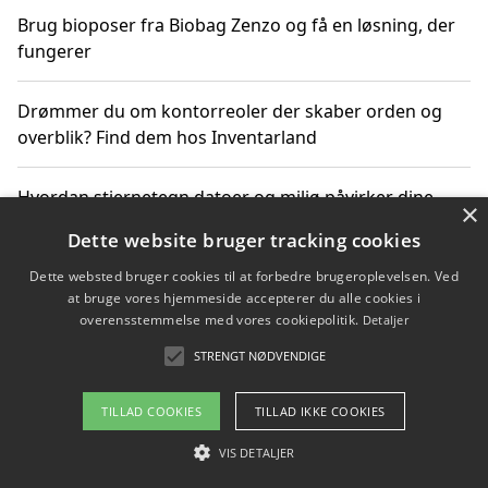
Brug bioposer fra Biobag Zenzo og få en løsning, der
fungerer
Drømmer du om kontorreoler der skaber orden og
overblik? Find dem hos Inventarland
Hvordan stjernetegn datoer og miljø påvirker dine
×
produktvalg
Dette website bruger tracking cookies
Dette websted bruger cookies til at forbedre brugeroplevelsen. Ved
Bæredygtige gadgets til en grønnere hverdag
at bruge vores hjemmeside accepterer du alle cookies i
overensstemmelse med vores cookiepolitik.
Detaljer
STRENGT NØDVENDIGE
Copyright 2026 - Pilanto Aps
TILLAD COOKIES
TILLAD IKKE COOKIES
Om / kontakt
Blog
Betingelser
VIS DETALJER