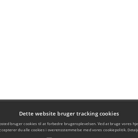
Dette website bruger tracking cookies
sted bruger cookies til at forbedre brugeroplevelsen. Ved at bruge vores 
ccepterer du alle cookies i overensstemmelse med vores cookiepolitik.
Detalj