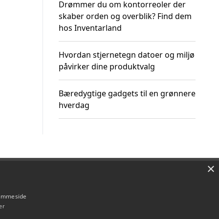
Drømmer du om kontorreoler der
skaber orden og overblik? Find dem
hos Inventarland
Hvordan stjernetegn datoer og miljø
påvirker dine produktvalg
Bæredygtige gadgets til en grønnere
hverdag
×
Om / kontakt
Blog
Betingelser
hjemmeside
er