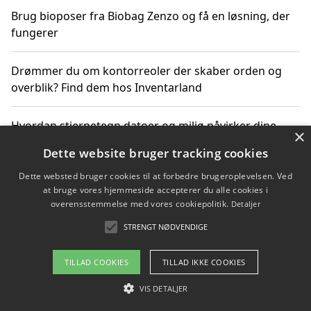
Brug bioposer fra Biobag Zenzo og få en løsning, der
fungerer
Drømmer du om kontorreoler der skaber orden og
overblik? Find dem hos Inventarland
Hvordan stjernetegn datoer og miljø påvirker dine
×
produktvalg
Dette website bruger tracking cookies
Dette websted bruger cookies til at forbedre brugeroplevelsen. Ved
Bæredygtige gadgets til en grønnere hverdag
at bruge vores hjemmeside accepterer du alle cookies i
overensstemmelse med vores cookiepolitik.
Detaljer
STRENGT NØDVENDIGE
Copyright 2026 - Pilanto Aps
TILLAD COOKIES
TILLAD IKKE COOKIES
Om / kontakt
Blog
Betingelser
VIS DETALJER