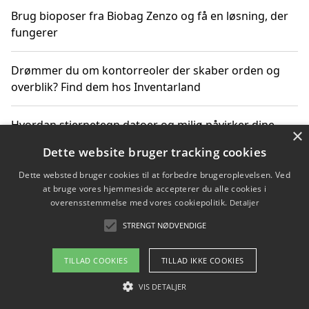
Brug bioposer fra Biobag Zenzo og få en løsning, der
fungerer
Drømmer du om kontorreoler der skaber orden og
overblik? Find dem hos Inventarland
Hvordan stjernetegn datoer og miljø påvirker dine
×
produktvalg
Dette website bruger tracking cookies
Dette websted bruger cookies til at forbedre brugeroplevelsen. Ved
Bæredygtige gadgets til en grønnere hverdag
at bruge vores hjemmeside accepterer du alle cookies i
overensstemmelse med vores cookiepolitik.
Detaljer
STRENGT NØDVENDIGE
Copyright 2026 - Pilanto Aps
TILLAD COOKIES
TILLAD IKKE COOKIES
Om / kontakt
Blog
Betingelser
VIS DETALJER