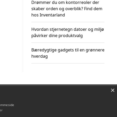
Drømmer du om kontorreoler der
skaber orden og overblik? Find dem
hos Inventarland
Hvordan stjernetegn datoer og miljø
påvirker dine produktvalg
Bæredygtige gadgets til en grønnere
hverdag
×
Om / kontakt
Blog
Betingelser
hjemmeside
er