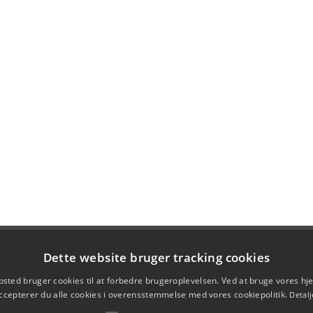
Dette website bruger tracking cookies
sted bruger cookies til at forbedre brugeroplevelsen. Ved at bruge vores 
ccepterer du alle cookies i overensstemmelse med vores cookiepolitik.
Detalj