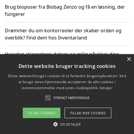
Brug bioposer fra Biobag Zenzo og få en løsning, der
fungerer
Drømmer du om kontorreoler der skaber orden og
overblik? Find dem hos Inventarland
Hvordan stjernetegn datoer og miljø påvirker dine
×
produktvalg
Dette website bruger tracking cookies
Dette websted bruger cookies til at forbedre brugeroplevelsen. Ved
Bæredygtige gadgets til en grønnere hverdag
at bruge vores hjemmeside accepterer du alle cookies i
overensstemmelse med vores cookiepolitik.
Detaljer
STRENGT NØDVENDIGE
Copyright 2026 - Pilanto Aps
TILLAD COOKIES
TILLAD IKKE COOKIES
Om / kontakt
Blog
Betingelser
VIS DETALJER