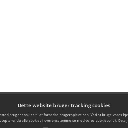
Dette website bruger tracking cookies
sted bruger cookies til at forbedre brugeroplevelsen. Ved at bruge vores 
ccepterer du alle cookies i overensstemmelse med vores cookiepolitik.
Detalj