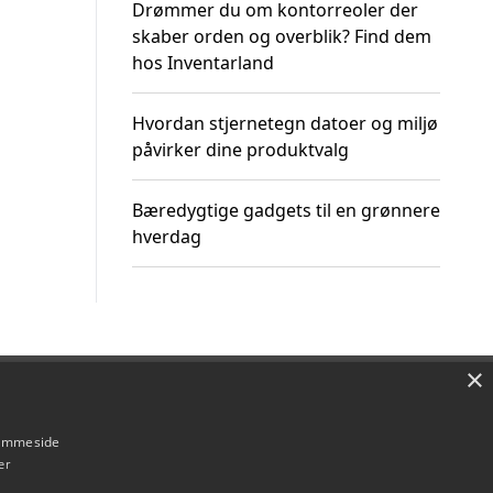
Drømmer du om kontorreoler der
skaber orden og overblik? Find dem
hos Inventarland
Hvordan stjernetegn datoer og miljø
påvirker dine produktvalg
Bæredygtige gadgets til en grønnere
hverdag
×
Om / kontakt
Blog
Betingelser
hjemmeside
er