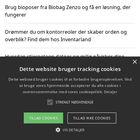
Brug bioposer fra Biobag Zenzo og få en løsning, der
fungerer
Drømmer du om kontorreoler der skaber orden og
overblik? Find dem hos Inventarland
Hvordan stjernetegn datoer og miljø påvirker dine
×
produktvalg
Dette website bruger tracking cookies
Dette websted bruger cookies til at forbedre brugeroplevelsen. Ved
Bæredygtige gadgets til en grønnere hverdag
at bruge vores hjemmeside accepterer du alle cookies i
overensstemmelse med vores cookiepolitik.
Detaljer
STRENGT NØDVENDIGE
Copyright 2026 - Pilanto Aps
TILLAD COOKIES
TILLAD IKKE COOKIES
Om / kontakt
Blog
Betingelser
VIS DETALJER