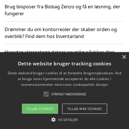
Brug bioposer fra Biobag Zenzo og få en løsning, der
fungerer
Drømmer du om kontorreoler der skaber orden og
overblik? Find dem hos Inventarland
Hvordan stjernetegn datoer og miljø påvirker dine
×
produktvalg
Dette website bruger tracking cookies
Dette websted bruger cookies til at forbedre brugeroplevelsen. Ved
Bæredygtige gadgets til en grønnere hverdag
at bruge vores hjemmeside accepterer du alle cookies i
overensstemmelse med vores cookiepolitik.
Detaljer
STRENGT NØDVENDIGE
Copyright 2026 - Pilanto Aps
TILLAD COOKIES
TILLAD IKKE COOKIES
Om / kontakt
Blog
Betingelser
VIS DETALJER