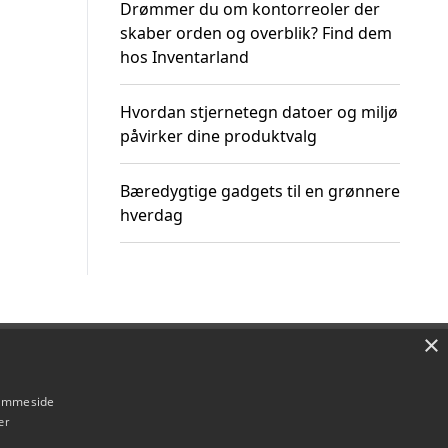
Drømmer du om kontorreoler der
skaber orden og overblik? Find dem
hos Inventarland
Hvordan stjernetegn datoer og miljø
påvirker dine produktvalg
Bæredygtige gadgets til en grønnere
hverdag
×
Om / kontakt
Blog
Betingelser
hjemmeside
er