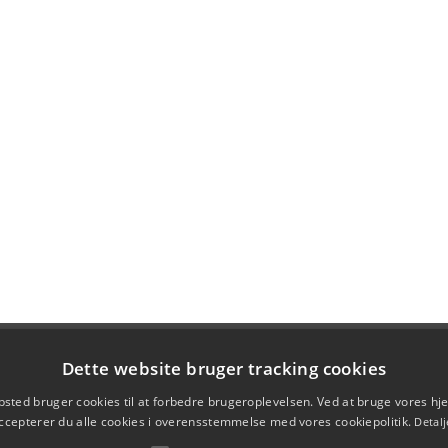
Dette website bruger tracking cookies
sted bruger cookies til at forbedre brugeroplevelsen. Ved at bruge vores 
ccepterer du alle cookies i overensstemmelse med vores cookiepolitik.
Detalj