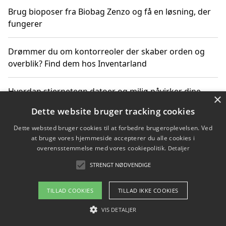
Brug bioposer fra Biobag Zenzo og få en løsning, der
fungerer
Drømmer du om kontorreoler der skaber orden og
overblik? Find dem hos Inventarland
Hvordan stjernetegn datoer og miljø påvirker dine
×
produktvalg
Dette website bruger tracking cookies
Dette websted bruger cookies til at forbedre brugeroplevelsen. Ved
Bæredygtige gadgets til en grønnere hverdag
at bruge vores hjemmeside accepterer du alle cookies i
overensstemmelse med vores cookiepolitik.
Detaljer
STRENGT NØDVENDIGE
Copyright 2026 - Pilanto Aps
TILLAD COOKIES
TILLAD IKKE COOKIES
Om / kontakt
Blog
Betingelser
VIS DETALJER