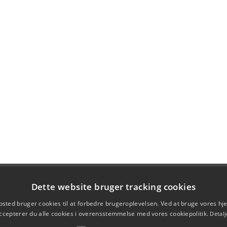
Dette website bruger tracking cookies
sted bruger cookies til at forbedre brugeroplevelsen. Ved at bruge vores 
ccepterer du alle cookies i overensstemmelse med vores cookiepolitik.
Detalj