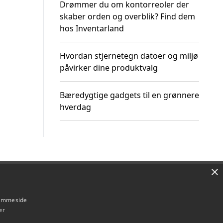
Drømmer du om kontorreoler der
skaber orden og overblik? Find dem
hos Inventarland
Hvordan stjernetegn datoer og miljø
påvirker dine produktvalg
Bæredygtige gadgets til en grønnere
hverdag
×
Om / kontakt
Blog
Betingelser
hjemmeside
er