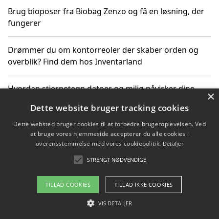
Brug bioposer fra Biobag Zenzo og få en løsning, der
fungerer
Drømmer du om kontorreoler der skaber orden og
overblik? Find dem hos Inventarland
Hvordan stjernetegn datoer og miljø påvirker dine
×
produktvalg
Dette website bruger tracking cookies
Dette websted bruger cookies til at forbedre brugeroplevelsen. Ved
Bæredygtige gadgets til en grønnere hverdag
at bruge vores hjemmeside accepterer du alle cookies i
overensstemmelse med vores cookiepolitik.
Detaljer
STRENGT NØDVENDIGE
Copyright 2026 - Pilanto Aps
TILLAD COOKIES
TILLAD IKKE COOKIES
Om / kontakt
Blog
Betingelser
VIS DETALJER