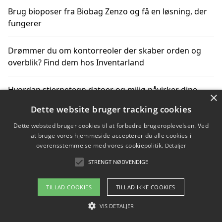
Brug bioposer fra Biobag Zenzo og få en løsning, der
fungerer
Drømmer du om kontorreoler der skaber orden og
overblik? Find dem hos Inventarland
Hvordan stjernetegn datoer og miljø påvirker dine
×
produktvalg
Dette website bruger tracking cookies
Dette websted bruger cookies til at forbedre brugeroplevelsen. Ved
Bæredygtige gadgets til en grønnere hverdag
at bruge vores hjemmeside accepterer du alle cookies i
overensstemmelse med vores cookiepolitik.
Detaljer
STRENGT NØDVENDIGE
Copyright 2026 - Pilanto Aps
TILLAD COOKIES
TILLAD IKKE COOKIES
Om / kontakt
Blog
Betingelser
VIS DETALJER