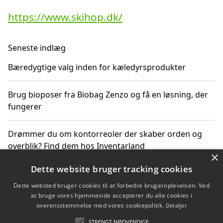
https://www.skihop.dk/
Seneste indlæg
Bæredygtige valg inden for kæledyrsprodukter
Brug bioposer fra Biobag Zenzo og få en løsning, der
fungerer
Drømmer du om kontorreoler der skaber orden og
overblik? Find dem hos Inventarland
×
Dette website bruger tracking cookies
Hvordan stjernetegn datoer og miljø påvirker dine
produktvalg
Dette websted bruger cookies til at forbedre brugeroplevelsen. Ved
at bruge vores hjemmeside accepterer du alle cookies i
overensstemmelse med vores cookiepolitik.
Detaljer
Bæredygtige gadgets til en grønnere hverdag
STRENGT NØDVENDIGE