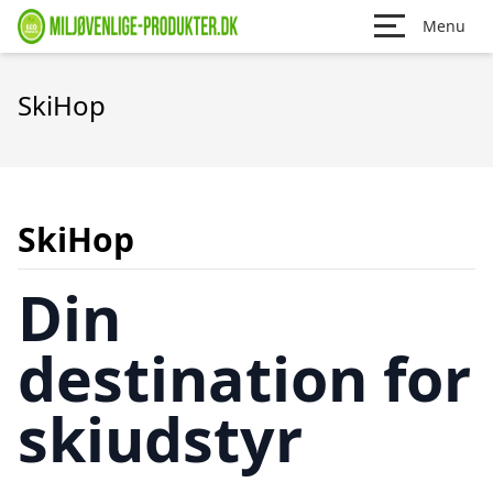
Menu
SkiHop
SkiHop
Din
destination for
skiudstyr