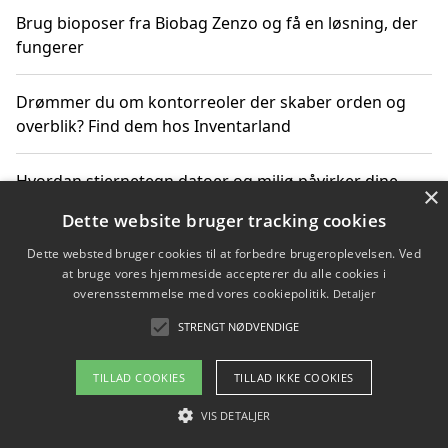
Brug bioposer fra Biobag Zenzo og få en løsning, der
fungerer
Drømmer du om kontorreoler der skaber orden og
overblik? Find dem hos Inventarland
Hvordan stjernetegn datoer og miljø påvirker dine
×
produktvalg
Dette website bruger tracking cookies
Dette websted bruger cookies til at forbedre brugeroplevelsen. Ved
Bæredygtige gadgets til en grønnere hverdag
at bruge vores hjemmeside accepterer du alle cookies i
overensstemmelse med vores cookiepolitik.
Detaljer
STRENGT NØDVENDIGE
Copyright 2026 - Pilanto Aps
TILLAD COOKIES
TILLAD IKKE COOKIES
Om / kontakt
Blog
Betingelser
VIS DETALJER