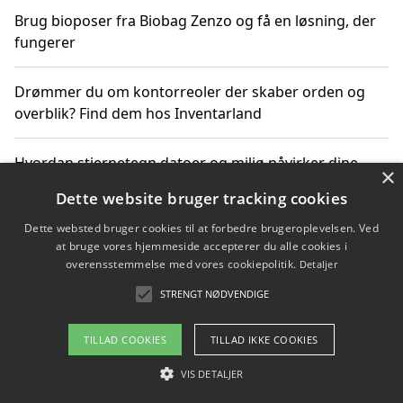
Brug bioposer fra Biobag Zenzo og få en løsning, der
fungerer
Drømmer du om kontorreoler der skaber orden og
overblik? Find dem hos Inventarland
Hvordan stjernetegn datoer og miljø påvirker dine
×
produktvalg
Dette website bruger tracking cookies
Dette websted bruger cookies til at forbedre brugeroplevelsen. Ved
Bæredygtige gadgets til en grønnere hverdag
at bruge vores hjemmeside accepterer du alle cookies i
overensstemmelse med vores cookiepolitik.
Detaljer
STRENGT NØDVENDIGE
Copyright 2026 - Pilanto Aps
TILLAD COOKIES
TILLAD IKKE COOKIES
Om / kontakt
Blog
Betingelser
VIS DETALJER