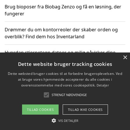
Brug bioposer fra Biobag Zenzo og få en løsning, der
fungerer
Drømmer du om kontorreoler der skaber orden og
overblik? Find dem hos Inventarland
Hvordan stjernetegn datoer og miljø påvirker dine
×
produktvalg
Dette website bruger tracking cookies
Dette websted bruger cookies til at forbedre brugeroplevelsen. Ved
Bæredygtige gadgets til en grønnere hverdag
at bruge vores hjemmeside accepterer du alle cookies i
overensstemmelse med vores cookiepolitik.
Detaljer
STRENGT NØDVENDIGE
Copyright 2026 - Pilanto Aps
TILLAD COOKIES
TILLAD IKKE COOKIES
Om / kontakt
Blog
Betingelser
VIS DETALJER