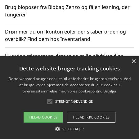
Brug bioposer fra Biobag Zenzo og få en løsning, der
fungerer
Drømmer du om kontorreoler der skaber orden og
overblik? Find dem hos Inventarland
Hvordan stjernetegn datoer og miljø påvirker dine
×
produktvalg
Dette website bruger tracking cookies
Dette websted bruger cookies til at forbedre brugeroplevelsen. Ved
Bæredygtige gadgets til en grønnere hverdag
at bruge vores hjemmeside accepterer du alle cookies i
overensstemmelse med vores cookiepolitik.
Detaljer
STRENGT NØDVENDIGE
Copyright 2026 - Pilanto Aps
TILLAD COOKIES
TILLAD IKKE COOKIES
Om / kontakt
Blog
Betingelser
VIS DETALJER