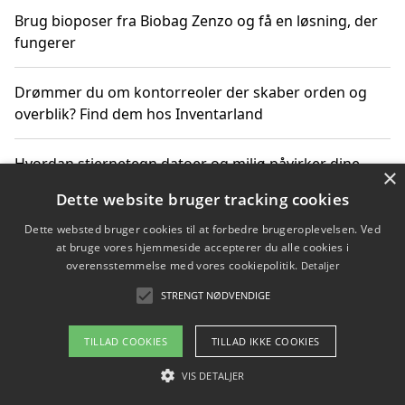
Brug bioposer fra Biobag Zenzo og få en løsning, der
fungerer
Drømmer du om kontorreoler der skaber orden og
overblik? Find dem hos Inventarland
Hvordan stjernetegn datoer og miljø påvirker dine
×
produktvalg
Dette website bruger tracking cookies
Dette websted bruger cookies til at forbedre brugeroplevelsen. Ved
Bæredygtige gadgets til en grønnere hverdag
at bruge vores hjemmeside accepterer du alle cookies i
overensstemmelse med vores cookiepolitik.
Detaljer
STRENGT NØDVENDIGE
Copyright 2026 - Pilanto Aps
TILLAD COOKIES
TILLAD IKKE COOKIES
Om / kontakt
Blog
Betingelser
VIS DETALJER