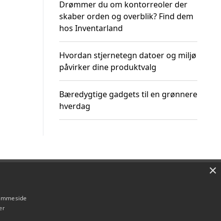
Drømmer du om kontorreoler der
skaber orden og overblik? Find dem
hos Inventarland
Hvordan stjernetegn datoer og miljø
påvirker dine produktvalg
Bæredygtige gadgets til en grønnere
hverdag
×
Om / kontakt
Blog
Betingelser
hjemmeside
er