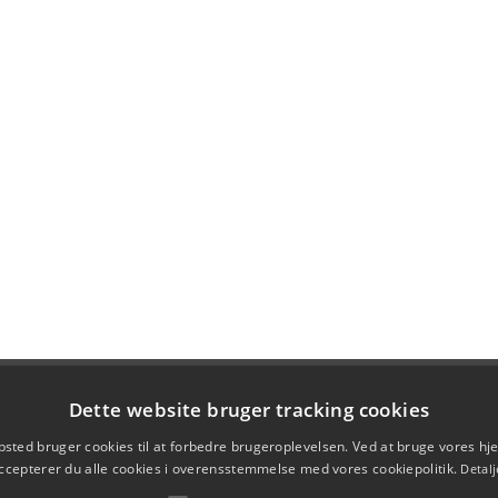
Dette website bruger tracking cookies
sted bruger cookies til at forbedre brugeroplevelsen. Ved at bruge vores 
ccepterer du alle cookies i overensstemmelse med vores cookiepolitik.
Detalj