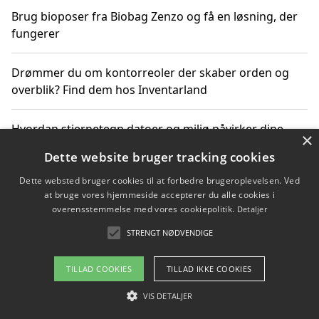
Brug bioposer fra Biobag Zenzo og få en løsning, der
fungerer
Drømmer du om kontorreoler der skaber orden og
overblik? Find dem hos Inventarland
Hvordan stjernetegn datoer og miljø påvirker dine
×
produktvalg
Dette website bruger tracking cookies
Dette websted bruger cookies til at forbedre brugeroplevelsen. Ved
Bæredygtige gadgets til en grønnere hverdag
at bruge vores hjemmeside accepterer du alle cookies i
overensstemmelse med vores cookiepolitik.
Detaljer
STRENGT NØDVENDIGE
Copyright 2026 - Pilanto Aps
TILLAD COOKIES
TILLAD IKKE COOKIES
Om / kontakt
Blog
Betingelser
VIS DETALJER