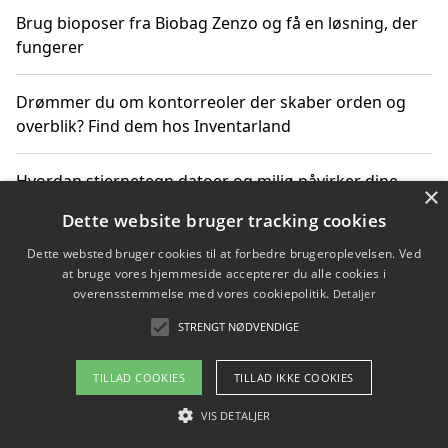
Brug bioposer fra Biobag Zenzo og få en løsning, der
fungerer
Drømmer du om kontorreoler der skaber orden og
overblik? Find dem hos Inventarland
Hvordan stjernetegn datoer og miljø påvirker dine
×
produktvalg
Dette website bruger tracking cookies
Dette websted bruger cookies til at forbedre brugeroplevelsen. Ved
Bæredygtige gadgets til en grønnere hverdag
at bruge vores hjemmeside accepterer du alle cookies i
overensstemmelse med vores cookiepolitik.
Detaljer
STRENGT NØDVENDIGE
Copyright 2026 - Pilanto Aps
TILLAD COOKIES
TILLAD IKKE COOKIES
Om / kontakt
Blog
Betingelser
VIS DETALJER