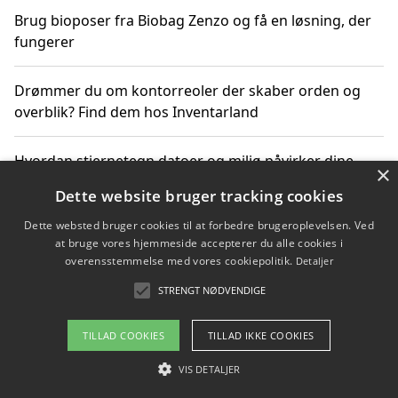
Brug bioposer fra Biobag Zenzo og få en løsning, der
fungerer
Drømmer du om kontorreoler der skaber orden og
overblik? Find dem hos Inventarland
Hvordan stjernetegn datoer og miljø påvirker dine
×
produktvalg
Dette website bruger tracking cookies
Dette websted bruger cookies til at forbedre brugeroplevelsen. Ved
Bæredygtige gadgets til en grønnere hverdag
at bruge vores hjemmeside accepterer du alle cookies i
overensstemmelse med vores cookiepolitik.
Detaljer
STRENGT NØDVENDIGE
Copyright 2026 - Pilanto Aps
TILLAD COOKIES
TILLAD IKKE COOKIES
Om / kontakt
Blog
Betingelser
VIS DETALJER