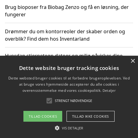
Brug bioposer fra Biobag Zenzo og få en løsning, der
fungerer
Drømmer du om kontorreoler der skaber orden og
overblik? Find dem hos Inventarland
Hvordan stjernetegn datoer og miljø påvirker dine
×
produktvalg
Dette website bruger tracking cookies
Dette websted bruger cookies til at forbedre brugeroplevelsen. Ved
Bæredygtige gadgets til en grønnere hverdag
at bruge vores hjemmeside accepterer du alle cookies i
overensstemmelse med vores cookiepolitik.
Detaljer
STRENGT NØDVENDIGE
Copyright 2026 - Pilanto Aps
TILLAD COOKIES
TILLAD IKKE COOKIES
Om / kontakt
Blog
Betingelser
VIS DETALJER