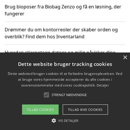
Brug bioposer fra Biobag Zenzo og få en løsning, der
fungerer
Drømmer du om kontorreoler der skaber orden og
overblik? Find dem hos Inventarland
Hvordan stjernetegn datoer og miljø påvirker dine
×
produktvalg
Dette website bruger tracking cookies
Dette websted bruger cookies til at forbedre brugeroplevelsen. Ved
Bæredygtige gadgets til en grønnere hverdag
at bruge vores hjemmeside accepterer du alle cookies i
overensstemmelse med vores cookiepolitik.
Detaljer
STRENGT NØDVENDIGE
Copyright 2026 - Pilanto Aps
TILLAD COOKIES
TILLAD IKKE COOKIES
Om / kontakt
Blog
Betingelser
VIS DETALJER