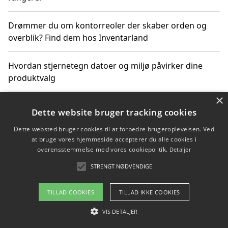
Drømmer du om kontorreoler der skaber orden og
overblik? Find dem hos Inventarland
Hvordan stjernetegn datoer og miljø påvirker dine
produktvalg
×
Bæredygtige gadgets til en grønnere hverdag
Dette website bruger tracking cookies
Dette websted bruger cookies til at forbedre brugeroplevelsen. Ved
at bruge vores hjemmeside accepterer du alle cookies i
overensstemmelse med vores cookiepolitik.
Detaljer
Copyright 2026 - Pilanto Aps
STRENGT NØDVENDIGE
Om / kontakt
Blog
Betingelser
TILLAD COOKIES
TILLAD IKKE COOKIES
VIS DETALJER