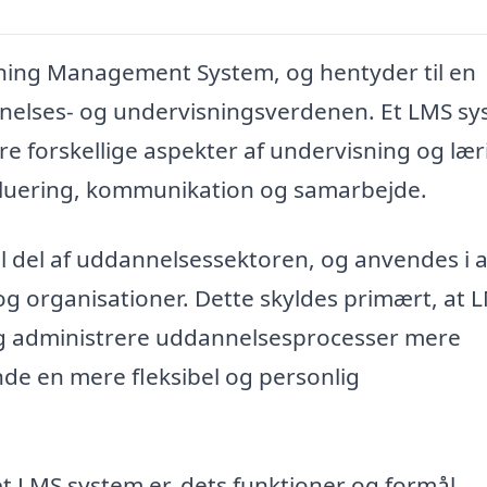
rning Management System, og hentyder til en
nelses- og undervisningsverdenen. Et LMS s
re forskellige aspekter af undervisning og lær
aluering, kommunikation og samarbejde.
l del af uddannelsessektoren, og anvendes i al
 og organisationer. Dette skyldes primært, at 
og administrere uddannelsesprocesser mere
nde en mere fleksibel og personlig
et LMS system er, dets funktioner og formål,